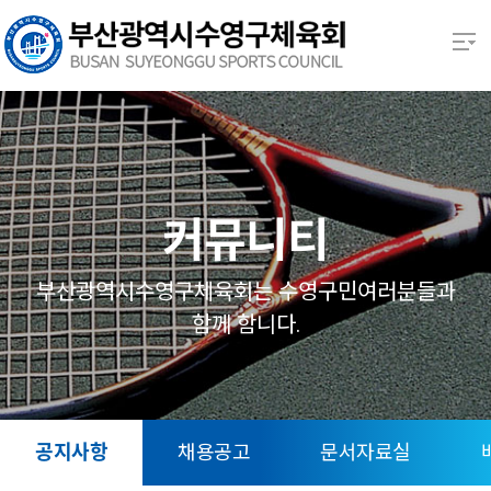
본문 바로가기
열기
열기
열기
커뮤니티
열기
부산광역시수영구체육회는 수영구민여러분들과
함께 함니다.
열기
열기
공지사항
채용공고
문서자료실