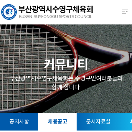
본문 바로가기
열기
열기
열기
커뮤니티
열기
부산광역시수영구체육회는 수영구민여러분들과
함께 함니다.
열기
열기
공지사항
채용공고
문서자료실