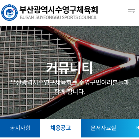
본문 바로가기
열기
열기
열기
커뮤니티
열기
부산광역시수영구체육회는 수영구민여러분들과
함께 함니다.
열기
열기
공지사항
채용공고
문서자료실