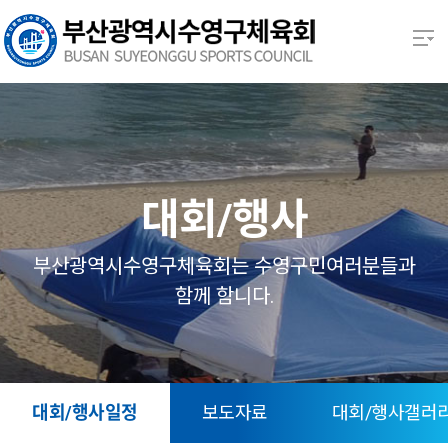
본문 바로가기
열기
열기
열기
대회/행사
열기
부산광역시수영구체육회는 수영구민여러분들과
함께 함니다.
열기
열기
대회/행사일정
보도자료
대회/행사갤러