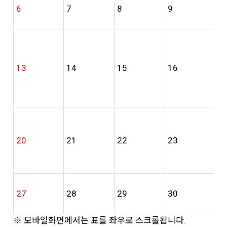
6
7
8
9
1
1
2
13
14
15
16
역
육
예
20
21
22
23
2
27
28
29
30
※ 모바일화면에서는 표를 좌우로 스크롤됩니다.