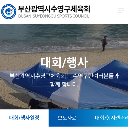
본문 바로가기
열기
열기
열기
대회/행사
열기
부산광역시수영구체육회는 수영구민여러분들과
함께 함니다.
열기
열기
대회/행사일정
보도자료
대회/행사갤러