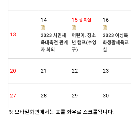
14
15
16
1
광복절
13
2023 시민체
어린이. 청소
2023 여성특
2
육대축전 관계
년 캠프(수영
화생활체육교
역
자 회의
구)
실
사
20
21
22
23
2
27
28
29
30
3
※ 모바일화면에서는 표를 좌우로 스크롤됩니다.