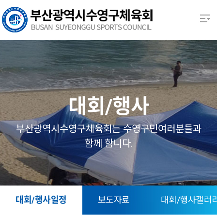
본문 바로가기
열기
열기
열기
대회/행사
열기
부산광역시수영구체육회는 수영구민여러분들과
함께 함니다.
열기
열기
대회/행사일정
보도자료
대회/행사갤러