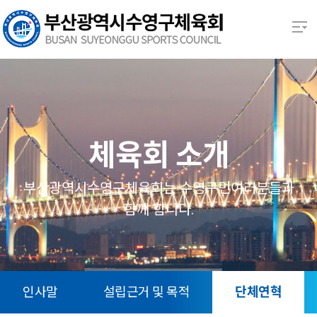
본문 바로가기
열기
열기
열기
체육회 소개
열기
부산광역시수영구체육회는 수영구민여러분들과
함께 함니다.
열기
열기
인사말
설립근거 및 목적
단체연혁